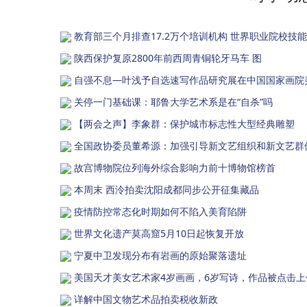
教育部三个月排查17.2万个培训机构 世界职业院校技
陕西保护复原2800年前西周青铜轮牙马车 图
自强不息—叶浅予自选速写作品研究展在中国国家画院
关停一门基础课：耶鲁大学艺术系是在“自杀”吗
【两会之声】李象群：保护城市标志性大型经典雕塑
全国政协委员董希源：加强引导新文艺组织和新文艺群
故宫博物院位列海外综合影响力前十博物馆榜首
本周末 西泠拍卖沈阳成都同步公开征集藏品
疫情防控常态化时期如何不陷入美育陷阱
世界文化遗产莫高窟5月10日起恢复开放
宁夏中卫发现分布有岩画的原始聚落遗址
美国天才美女艺术家4岁画画，6岁写诗，作品被点击上
详解中国文物艺术品拍卖税收新政