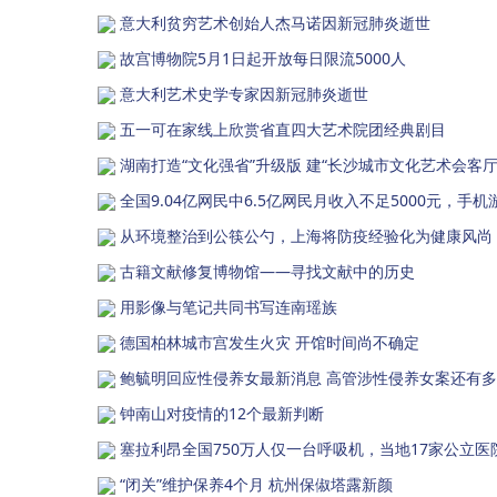
意大利贫穷艺术创始人杰马诺因新冠肺炎逝世
故宫博物院5月1日起开放每日限流5000人
意大利艺术史学专家因新冠肺炎逝世
五一可在家线上欣赏省直四大艺术院团经典剧目
湖南打造“文化强省”升级版 建“长沙城市文化艺术会客厅
全国9.04亿网民中6.5亿网民月收入不足5000元，手机游
从环境整治到公筷公勺，上海将防疫经验化为健康风尚
古籍文献修复博物馆——寻找文献中的历史
用影像与笔记共同书写连南瑶族
德国柏林城市宫发生火灾 开馆时间尚不确定
鲍毓明回应性侵养女最新消息 高管涉性侵养女案还有
钟南山对疫情的12个最新判断
塞拉利昂全国750万人仅一台呼吸机，当地17家公立医
“闭关”维护保养4个月 杭州保俶塔露新颜