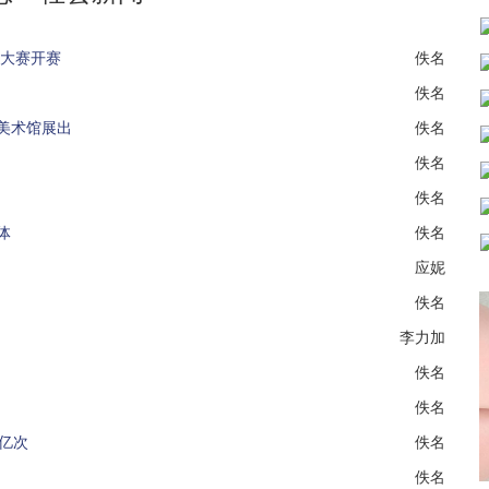
能大赛开赛
佚名
佚名
美术馆展出
佚名
佚名
佚名
体
佚名
应妮
佚名
李力加
佚名
佚名
亿次
佚名
佚名