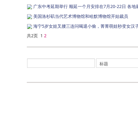
广东中考延期举行 顺延一个月安排在7月20-22日 各
美国洛杉矶当代艺术博物馆和哈默博物馆开始裁员
海宁5岁女娃叉腰三连问喝退小偷，菁菁萌娃秒变女汉
共2页 1
2