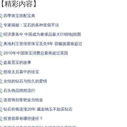
【精彩内容】
四季珠宝搭配宝典
专家揭秘：宝石的各种造假手法
经济萧条中 中国成为奢侈品最大行销地(组图
奥地利王室传世珠宝丢失9年 窃贼披露偷盗过
2010年中国珠宝消费总量将超过英国
盗墓觅宝的故事
慈禧太后墓中的珍宝
永恒的钻石与恒久的爱情
石头饰品悄然流行
选首饰别拿钯金当铂金
钻石价格连涨20年 藏金纳玉不如买钻石
投资翡翠有哪些捷径？