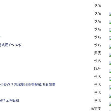
佚名
佚名
佚名
佚名
”
佚名
戏用户5.32亿
佚名
龚雯
佚名
阮波
佚名
多少疑点？杰瑞集团高管鲍毓明丑闻事
佚名
佚名
院均无呼吸机
佚名
余雯雯