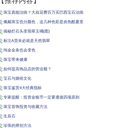
【推荐内容】
珠宝真能治病？大叔花费百万买巴西宝石治病
佩戴珠宝也分颜色，这几种色彩是炎热酷夏里
揭秘烂石头变翡翠玉镯(图)
标注A货未必就是天然翡翠
纯金金条也会变色
珠宝带来健康
如何提高饰品店的营业额？
宝石与婚俗文化
珠宝鉴赏4大经典指标
专家提醒：投资金银币一定要遵循四项原则
珠宝首饰投资与收藏方法
生辰石
珍珠的辨别方法