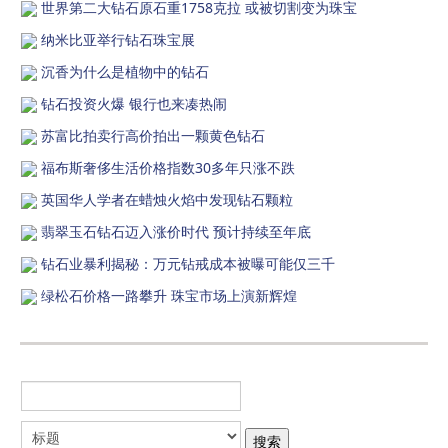
世界第二大钻石原石重1758克拉 或被切割变为珠宝
纳米比亚举行钻石珠宝展
沉香为什么是植物中的钻石
钻石投资火爆 银行也来凑热闹
苏富比拍卖行高价拍出一颗黄色钻石
福布斯奢侈生活价格指数30多年只涨不跌
英国华人学者在蜡烛火焰中发现钻石颗粒
翡翠玉石钻石迈入涨价时代 预计持续至年底
钻石业暴利揭秘：万元钻戒成本被曝可能仅三千
绿松石价格一路攀升 珠宝市场上演新辉煌