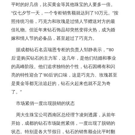
平时的好几倍，比买黄金等其他珠宝的人要多一倍。
“仅七夕节一天，一个专柜销售额就达到了10万元。”按
照传统习俗，巧克力和玫瑰是过情人节赠送对方的最
佳礼物。但近年来钻石饰品却突然变得火热，成为婚
嫁和情人节的必备品，甚至超过了巧克力。
据成都钻石名店瑞恩专柜的负责人邹静表示，“‘80
后’是购买钻石的主力军，这几年，是他们结婚和事业
的高峰阶段。他们追求独特的个性，钻石因稀有和闪
亮的特性迎合了‘80后’的口味，这是巧克力、玫瑰甚至
是黄金等都无法追赶的，钻石火起来也就不足为奇
了。”
市场紧俏一度出现脱销的状态
周大生珠宝公司西南区总经理卞凌则透露，从前年
开始，成都的钻石市场陡然紧俏，一度出现了脱销的
状态。特别是各大节假日，钻石的销售额会比平时翻