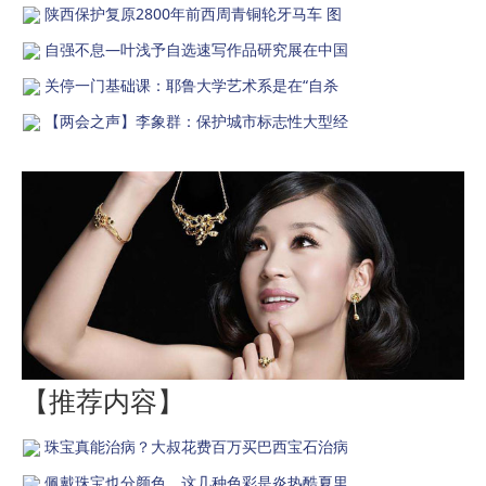
陕西保护复原2800年前西周青铜轮牙马车 图
自强不息—叶浅予自选速写作品研究展在中国
关停一门基础课：耶鲁大学艺术系是在“自杀
【两会之声】李象群：保护城市标志性大型经
【推荐内容】
珠宝真能治病？大叔花费百万买巴西宝石治病
佩戴珠宝也分颜色，这几种色彩是炎热酷夏里