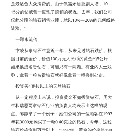
是最适合大众消费的。由于供需矛盾急剧大增，10—
15分的钻戒曾一度现了脱销的状况。去年，我们公司
仅此分段的钻石销售业绩，就以10%—20%的几何线路
陡涨。”
一颗永流传
卞凌从事钻石生意近十年，从未见过钻石跌价。根
据目前的金价，价值100万元人民币的黄金约5公斤，
如果换成名贵钻石，可能只有一两颗。有业内人士戏
称，拿着一粒名贵钻石就好像拿着一幢楼到处走。
投资买1克拉以上的天然钻石
从一定程度上来说，投资黄金不如投资钻石。周大
生和瑞恩两家钻石行业的负责人均表示出这样的观
点。邹静举了一个例子：她们公司的一位顾客在1997
年花3000元购买了一粒0.40克拉的钻石，今年，这粒
钻石价格涨到万元以上。“1997年，黄金的价格是198