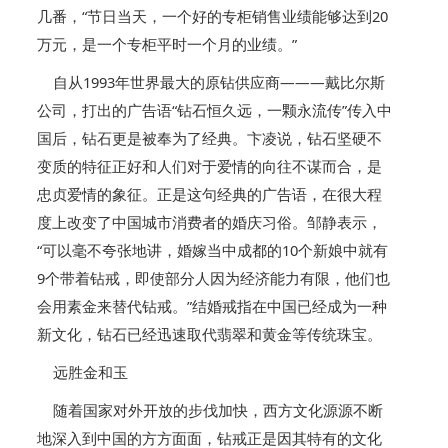
几番，“节日当天，一个好的专柜销售业绩能够达到20
万元，是一个专柜平时一个月的业绩。”
自从1993年世界最大的原钻供应商———戴比尔斯
公司，打出的广告语“钻石恒久远，一颗永流传”传入中
国后，钻石更是被奉为了经典。卞凌说，钻石坚硬不
变质的特征正好和人们对于爱情的向往不谋而合，是
忠贞爱情的象征。正是这句经典的广告语，在很大程
度上改变了中国城市消费者的婚庆习俗。邹静表示，
“可以毫不夸张地讲，婚嫁当中成都的10个新娘中就有
9个带着钻戒，即使部分人因为经济能力有限，他们也
会用素金来替代钻戒。”结婚戒指在中国已经成为一种
新文化，钻石已经迅速取代翡翠和黄金等传统珠宝。
远胜金和玉
随着国家对外开放的步伐加快，西方文化源源不断
地深入到中国的方方面面，钻戒正是因其特有的文化