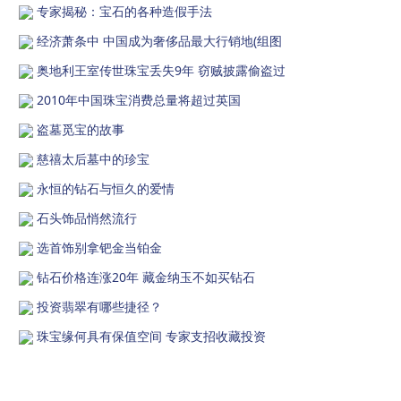
专家揭秘：宝石的各种造假手法
经济萧条中 中国成为奢侈品最大行销地(组图
奥地利王室传世珠宝丢失9年 窃贼披露偷盗过
2010年中国珠宝消费总量将超过英国
盗墓觅宝的故事
慈禧太后墓中的珍宝
永恒的钻石与恒久的爱情
石头饰品悄然流行
选首饰别拿钯金当铂金
钻石价格连涨20年 藏金纳玉不如买钻石
投资翡翠有哪些捷径？
珠宝缘何具有保值空间 专家支招收藏投资