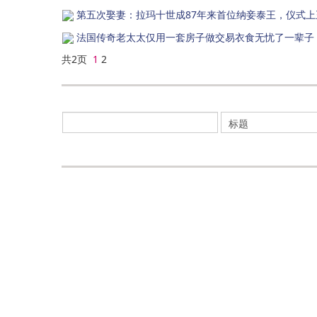
第五次娶妻：拉玛十世成87年来首位纳妾泰王，仪式
法国传奇老太太仅用一套房子做交易衣食无忧了一辈子
共2页
1
2