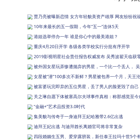
贾乃亮被曝新恋情 女方年轻貌美资产雄厚 网友纷纷祝
10年来最长的五一假期，今年“五一”连休5天
港姐选举停办一年 谁是你心中的最美港姐？
重庆4月20日开学 各级各类学校实行分批有序开学
2019影视明星社会责任报告权威发布 吴秀波翟天临获
被外国女星玩弄惨遭抛弃的男星，一个比一个丢人， 
女星被“潜”100多次不新鲜？男星被包养一个月，天王
被富婆玩完即弃的五位男星，丢了男人的脸更毁了自己
关之琳自愿下体被塞高尔夫球事件真相：称那感觉至今
“金融+”艺术品投资3.0时代
集美貌与传奇于一身迪拜王妃哈雅带2.6亿出逃
迪拜王妃出逃 与迪拜酋长离婚官司将非常复杂
四段婚姻生五男、爱穿露脐装，新任泰王拉玛十世5个