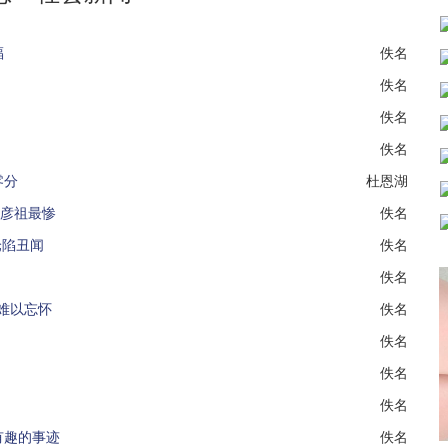
福
佚名
佚名
佚名
佚名
零分
杜恩湖
吴彦祖最惨
佚名
沦陷丑闻
佚名
佚名
难以忘怀
佚名
佚名
佚名
佚名
有趣的事迹
佚名