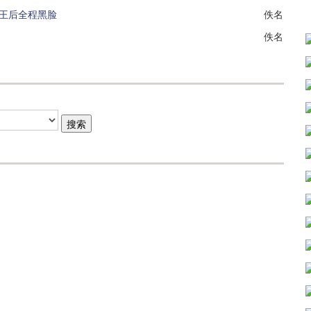
上王后全程黑脸
佚名
佚名