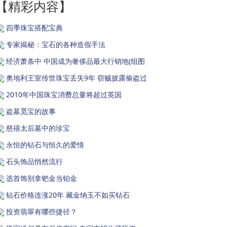
【精彩内容】
四季珠宝搭配宝典
专家揭秘：宝石的各种造假手法
经济萧条中 中国成为奢侈品最大行销地(组图
奥地利王室传世珠宝丢失9年 窃贼披露偷盗过
2010年中国珠宝消费总量将超过英国
盗墓觅宝的故事
慈禧太后墓中的珍宝
永恒的钻石与恒久的爱情
石头饰品悄然流行
选首饰别拿钯金当铂金
钻石价格连涨20年 藏金纳玉不如买钻石
投资翡翠有哪些捷径？