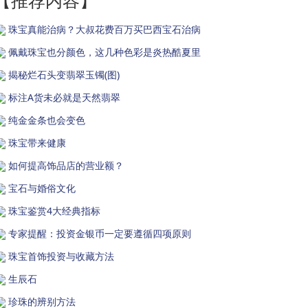
【推荐内容】
珠宝真能治病？大叔花费百万买巴西宝石治病
佩戴珠宝也分颜色，这几种色彩是炎热酷夏里
揭秘烂石头变翡翠玉镯(图)
标注A货未必就是天然翡翠
纯金金条也会变色
珠宝带来健康
如何提高饰品店的营业额？
宝石与婚俗文化
珠宝鉴赏4大经典指标
专家提醒：投资金银币一定要遵循四项原则
珠宝首饰投资与收藏方法
生辰石
珍珠的辨别方法