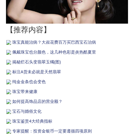
【推荐内容】
珠宝真能治病？大叔花费百万买巴西宝石治病
佩戴珠宝也分颜色，这几种色彩是炎热酷夏里
揭秘烂石头变翡翠玉镯(图)
标注A货未必就是天然翡翠
纯金金条也会变色
珠宝带来健康
如何提高饰品店的营业额？
宝石与婚俗文化
珠宝鉴赏4大经典指标
专家提醒：投资金银币一定要遵循四项原则