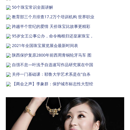
50个珠宝常识全面讲解
教育部三个月排查17.2万个培训机构 世界职业
跨越半个世纪的爱情 天价珠宝比故事更精彩
95岁女王公事公办，命令梅根归还皇家珠宝，
2021年全国珠宝展览展会最新时间表
陕西保护复原2800年前西周青铜轮牙马车 图
自强不息—叶浅予自选速写作品研究展在中国
关停一门基础课：耶鲁大学艺术系是在“自杀
【两会之声】李象群：保护城市标志性大型经