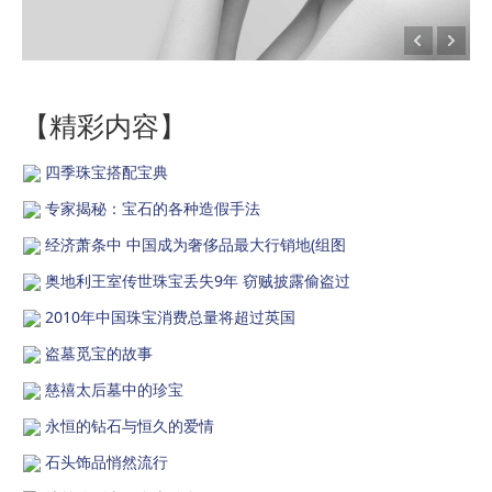
【精彩内容】
四季珠宝搭配宝典
专家揭秘：宝石的各种造假手法
经济萧条中 中国成为奢侈品最大行销地(组图
奥地利王室传世珠宝丢失9年 窃贼披露偷盗过
2010年中国珠宝消费总量将超过英国
盗墓觅宝的故事
慈禧太后墓中的珍宝
永恒的钻石与恒久的爱情
石头饰品悄然流行