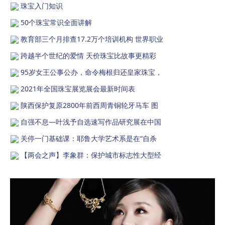
珠宝入门知识
50个珠宝常识全面讲解
教育部三个月排查17.2万个培训机构 世界职业
跨越半个世纪的爱情 天价珠宝比故事更精彩
95岁女王公事公办，命令梅根归还皇家珠宝，
2021年全国珠宝展览展会最新时间表
陕西保护复原2800年前西周青铜轮牙马车 图
自强不息—叶浅予自选速写作品研究展在中国
关停一门基础课：耶鲁大学艺术系是在“自杀
【两会之声】李象群：保护城市标志性大型经