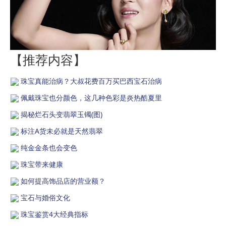
【推荐内容】
珠宝真能治病？大叔花费百万买巴西宝石治病
佩戴珠宝也分颜色，这几种色彩是炎热酷夏里
揭秘烂石头变翡翠玉镯(图)
标注A货未必就是天然翡翠
纯金金条也会变色
珠宝带来健康
如何提高饰品店的营业额？
宝石与婚俗文化
珠宝鉴赏4大经典指标