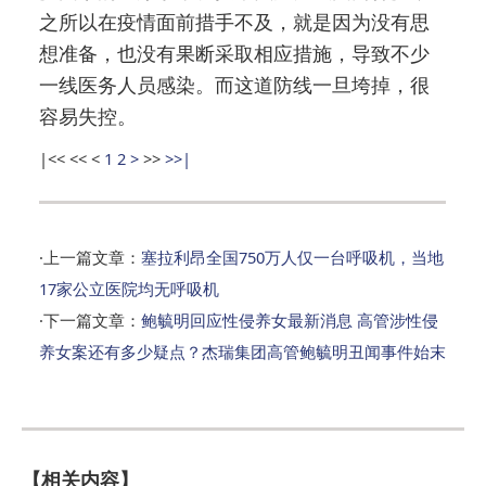
之所以在疫情面前措手不及，就是因为没有思
想准备，也没有果断采取相应措施，导致不少
一线医务人员感染。而这道防线一旦垮掉，很
容易失控。
|<<
<<
<
1
2
>
>>
>>|
·上一篇文章：
塞拉利昂全国750万人仅一台呼吸机，当地
17家公立医院均无呼吸机
·下一篇文章：
鲍毓明回应性侵养女最新消息 高管涉性侵
养女案还有多少疑点？杰瑞集团高管鲍毓明丑闻事件始末
【相关内容】