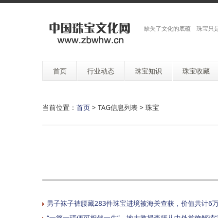
缺失了文化的底蕴 珠宝只
首页
行业动态
珠宝知识
珠宝收藏
当前位置：
首页
> TAG信息列表 > 珠宝
男子袜子裤腰藏283件珠宝进境被海关查获，价值共计6
“一簪一珥便可相伴一生”，地大教授李妍从中外首饰解读“