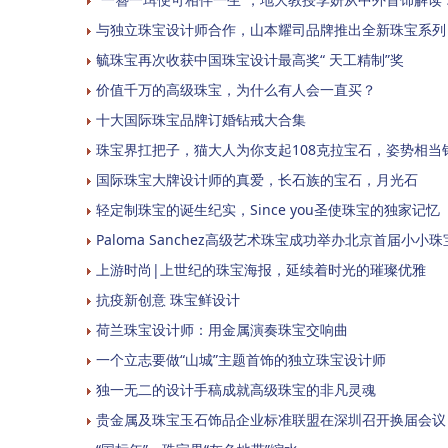
与独立珠宝设计师合作，山本耀司品牌推出全新珠宝系列
毓珠宝再次收获中国珠宝设计最高奖“ 天工精制”奖
价值千万的高级珠宝，为什么有人会一直买？
十大国际珠宝品牌订婚钻戒大合集
珠宝界扛把子，猫大人为你支起108克拉宝石，姿势相当
国际珠宝大牌设计师的真爱，长石族的宝石，月光石
轻定制珠宝的诞生纪实，Since you圣使珠宝的独家记忆
Paloma Sanchez高级艺术珠宝成功举办北京首届小小
上游时尚|上世纪的珠宝海报，延续着时光的璀璨优雅
抗疫新创意 珠宝鲜设计
荷兰珠宝设计师：用金属演奏珠宝交响曲
一个立志要做“山城”主题首饰的独立珠宝设计师
独一无二的设计手稿成就高级珠宝的非凡灵魂
贵金属及珠宝玉石饰品企业标准联盟在深圳召开换届会议