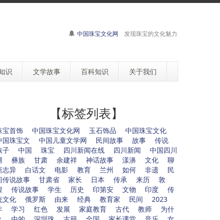
中国珠宝文化网
发现珠宝的文化魅力
知识
文学故事
百科知识
关于我们
【标签列表】
珠宝首饰
中国珠宝文化网
玉石饰品
中国珠宝文化
中国珠宝文
中国儿童文学网
民间故事
故事
传说
孩子
中国
珠宝
四川新闻在线
四川新闻
中国四川
网
彝族
甘肃
余建祥
神话故事
漾濞
文化
聊
斋志异
白话文
电影
教育
兰州
如何
非遗
民
间传说故事
甘肃省
家长
日本
传承
来历
敦
煌
传说故事
学生
历史
印第安
文物
印度
传
统文化
俄罗斯
由来
经典
教育家
民间
2023
年
学习
红色
发展
家庭教育
古代
教师
为什
么
中的
深圳珠
古籍
全国
家长课堂
音乐
女