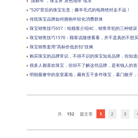
“国标年”，珠宝界“灰色地带”缩水
“520”背后的珠宝生意：薅羊毛式的电商绝对走不远！
传统珠宝品牌如何拥抱年轻化消费群体
珠宝销售技巧657：给顾客介绍4C，销售常犯的三种错误
珠宝销售技巧1570：顾客说随便看看，并不是真的不想买
珠宝销售套用“高标价低折扣”伎俩
购买珠宝的品牌常识，不得不识的珠宝知名品牌，你知道
很多人都喜欢珠宝，但却不了解这些品牌，是有钱人的首
明朝最奢华的皇室墓地，藏有五千多件珠宝，墓门敞开，
152
1
2
3