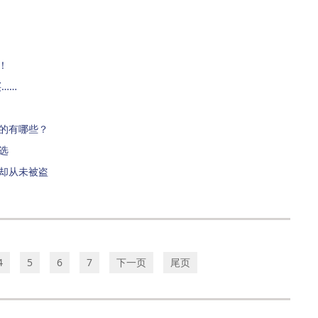
！
……
的有哪些？
选
却从未被盗
4
5
6
7
下一页
尾页